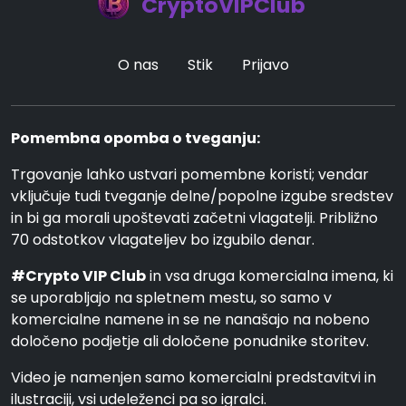
CryptoVIPClub
O nas
Stik
Prijavo
Pomembna opomba o tveganju:
Trgovanje lahko ustvari pomembne koristi; vendar
vključuje tudi tveganje delne/popolne izgube sredstev
in bi ga morali upoštevati začetni vlagatelji. Približno
70 odstotkov vlagateljev bo izgubilo denar.
#Crypto VIP Club
in vsa druga komercialna imena, ki
se uporabljajo na spletnem mestu, so samo v
komercialne namene in se ne nanašajo na nobeno
določeno podjetje ali določene ponudnike storitev.
Video je namenjen samo komercialni predstavitvi in
ilustraciji, vsi udeleženci pa so igralci.