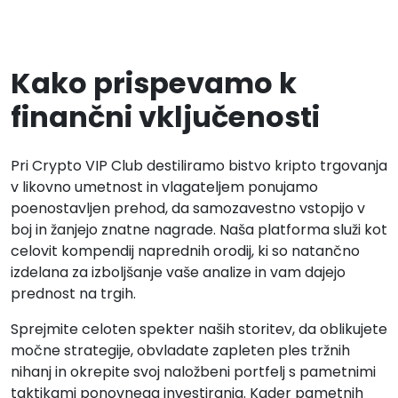
Kako prispevamo k
finančni vključenosti
Pri Crypto VIP Club destiliramo bistvo kripto trgovanja
v likovno umetnost in vlagateljem ponujamo
poenostavljen prehod, da samozavestno vstopijo v
boj in žanjejo znatne nagrade. Naša platforma služi kot
celovit kompendij naprednih orodij, ki so natančno
izdelana za izboljšanje vaše analize in vam dajejo
prednost na trgih.
Sprejmite celoten spekter naših storitev, da oblikujete
močne strategije, obvladate zapleten ples tržnih
nihanj in okrepite svoj naložbeni portfelj s pametnimi
taktikami ponovnega investiranja. Kader pametnih