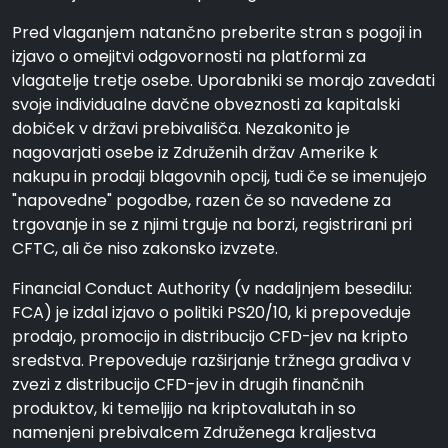
Pred vlaganjem natančno preberite stran s pogoji in
izjavo o omejitvi odgovornosti na platformi za
vlagatelje tretje osebe. Uporabniki se morajo zavedati
svoje individualne davčne obveznosti za kapitalski
dobiček v državi prebivališča. Nezakonito je
nagovarjati osebe iz Združenih držav Amerike k
nakupu in prodaji blagovnih opcij, tudi če se imenujejo
"napovedne" pogodbe, razen če so navedene za
trgovanje in se z njimi trguje na borzi, registrirani pri
CFTC, ali če niso zakonsko izvzete.
Financial Conduct Authority (v nadaljnjem besedilu:
FCA) je izdal izjavo o politiki PS20/10, ki prepoveduje
prodajo, promocijo in distribucijo CFD-jev na kripto
sredstva. Prepoveduje razširjanje tržnega gradiva v
zvezi z distribucijo CFD-jev in drugih finančnih
produktov, ki temeljijo na kriptovalutah in so
namenjeni prebivalcem Združenega kraljestva