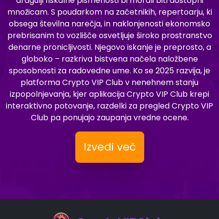
dragulji fiskalne pismenosti bi morali biti dostopni
množicam. S poudarkom na začetnikih, repertoarju, ki
obsega številna narečja, in naklonjenosti ekonomsko
prebrisanim to vozlišče osvetljuje široko prostranstvo
denarne pronicljivosti. Njegovo iskanje je preprosto, a
globoko – razkriva bistvena načela naložbene
sposobnosti za radovedne ume. Ko se 2025 razvija, je
platforma Crypto VIP Club v nenehnem stanju
izpopolnjevanja, kjer aplikacija Crypto VIP Club krepi
interaktivno potovanje, razdelki za pregled Crypto VIP
Club pa ponujajo zaupanja vredne ocene.
Izvedi več